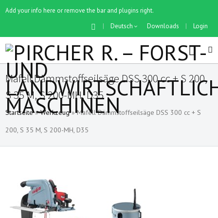
Add your info here or remove the bar and plugins right.
|
Deutsch
Downloads
|
Login
Mafell Dämmstoffseilsäge DSS 300 cc + S 200,
S 35 M, S 200-MH, D35
Startseite
»
Werkzeug
»
Mafell Dämmstoffseilsäge DSS 300 cc + S
200, S 35 M, S 200-MH, D35