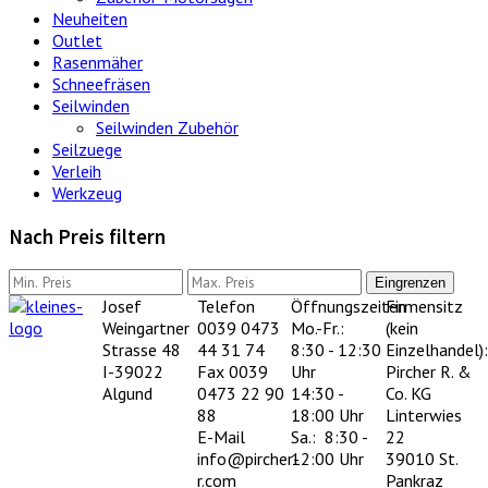
Neuheiten
Outlet
Rasenmäher
Schneefräsen
Seilwinden
Seilwinden Zubehör
Seilzuege
Verleih
Werkzeug
Nach Preis filtern
Eingrenzen
Josef
Telefon
Öffnungszeiten
Firmensitz
Weingartner
0039 0473
Mo.-Fr.:
(kein
Strasse 48
44 31 74
8:30 - 12:30
Einzelhandel):
I-39022
Fax 0039
Uhr
Pircher R. &
Algund
0473 22 90
14:30 -
Co. KG
88
18:00 Uhr
Linterwies
E-Mail
Sa.: 8:30 -
22
info@pircher-
12:00 Uhr
39010 St.
r.com
Pankraz