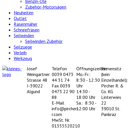
Benzin-Öle
Zubehör-Motorsägen
Neuheiten
Outlet
Rasenmäher
Schneefräsen
Seilwinden
Seilwinden Zubehör
Seilzuege
Verleih
Werkzeug
Josef
Telefon
Öffnungszeiten
Firmensitz
Weingartner
0039 0473
Mo.-Fr.:
(kein
Strasse 48
44 31 74
8:30 - 12:30
Einzelhandel):
I-39022
Fax 0039
Uhr
Pircher R. &
Algund
0473 22 90
14:30 -
Co. KG
88
18:00 Uhr
Linterwies
E-Mail
Sa.: 8:30 -
22
info@pircher-
12:00 Uhr
39010 St.
r.com
Pankraz
MwSt. Nr.
01555520210