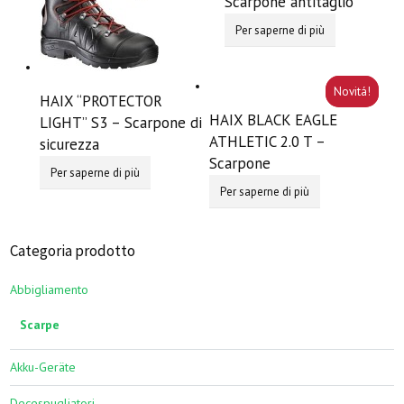
Scarpone antitaglio
Per saperne di più
HAIX “PROTECTOR
HAIX BLACK EAGLE
LIGHT” S3 – Scarpone di
ATHLETIC 2.0 T –
sicurezza
Scarpone
Per saperne di più
Per saperne di più
Categoria prodotto
Abbigliamento
Scarpe
Akku-Geräte
Decespugliatori