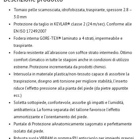
Tomaio p
elle scamosciata, idrofobizzata, traspirante, spessore 2.8 –
3.0 mm
Protezione da taglio i
n KEVLAR® classe 2 (24 m/sec). Conforme alle
EN ISO 17249:2007
Fodera interna
GORE-TEX® laminato a 4 strati, impermeabile e
traspirante.
Fodera resistente all’abrasione con soffice strato intermedio. Ottimo
comfort climatico in tutte le stagioni anche in condizioni di utilizzo
estreme. Protezione incrementata da prodotti chimici.
Intersuola in materiale plastica/non-tessuto
capace di assorbire la
traspirazione, disegno anti torsione per migliore stabilità, l’inserto
riduce l’effetto pressione alla pianta del piede (da pietre appuntite
ecc.)
Soletta sottopiede, c
onfortevole, assorbe gli impatti e l’umidità,
antibatterica. La forma separata del tallone favorisce l’effetto
ammortizzante e l’orientamento del piede.
Puntale di Protezione a
Anatomicamente sagomato e perfettamente
isolato dal piede.
Robusta suola VIBRAM in gomma/PU antiscivolo per impieghi gravosi,