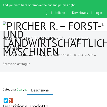
Add your info here or remove the bar and plugins right.
|
Italiano
Downloads
|
Login
HAIX “PROTECTOR FOREST” – Scarpone
antitaglio
Home
»
Abbigliamento
»
Scarpe
»
HAIX “PROTECTOR FOREST” –
Scarpone antitaglio
Categoria:
Scarpe
.
Descrizione
Descrizione prodotto