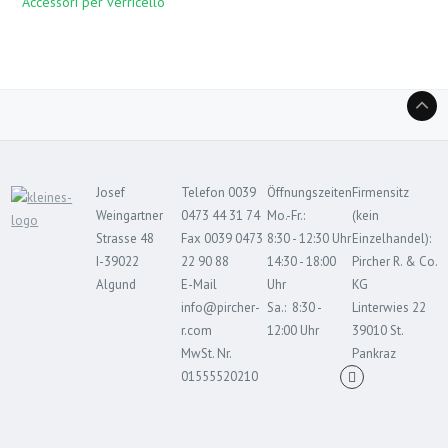
Accessori per verricello
Josef
Telefon 0039
Öffnungszeiten
Firmensitz
Weingartner
0473 44 31 74
Mo.-Fr.:
(kein
Strasse 48
Fax 0039 0473
8:30 - 12:30 Uhr
Einzelhandel):
I-39022
22 90 88
14:30 - 18:00
Pircher R. & Co.
Algund
E-Mail
Uhr
KG
info@pircher-
Sa.: 8:30 -
Linterwies 22
r.com
12:00 Uhr
39010 St.
MwSt. Nr.
Pankraz
01555520210