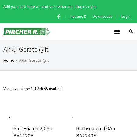
Add your info here or remove the bar and plugins right.
|
Italiano
Downloads
|
Login
Akku-Geräte @it
Home
»
Akku-Geräte @it
Visualizzazione 1-12 di 35 risultati
Batteria da 2,0Ah
Batteria da 4,0Ah
BA1120E
BA2240E