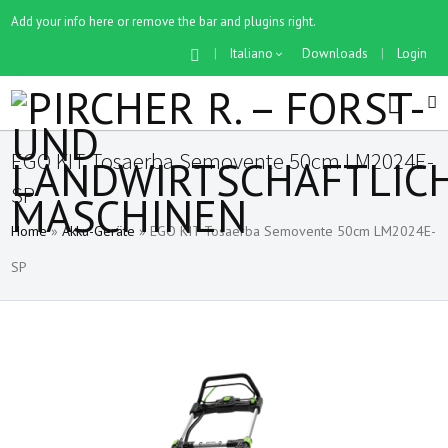
Add your info here or remove the bar and plugins right.
|
Italiano
Downloads
|
Login
EGO KIT Tosaerba Semovente 50cm LM2024E-
SP
Home
»
Akku-Geräte
»
EGO KIT Tosaerba Semovente 50cm LM2024E-
SP