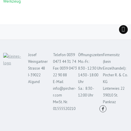
Werkzeug
Josef
Telefon 0039
Öffnungszeiten
Firmensitz
Weingartner
0473 44 31 74
Mo.-Fr.:
(kein
Strasse 48
Fax 0039 0473
8:30 - 12:30 Uhr
Einzelhandel):
I-39022
22 90 88
14:30 - 18:00
Pircher R. & Co.
Algund
E-Mail
Uhr
KG
info@pircher-
Sa.: 8:30 -
Linterwies 22
r.com
12:00 Uhr
39010 St.
MwSt. Nr.
Pankraz
01555520210