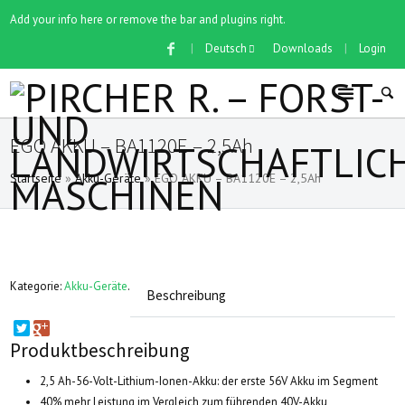
Add your info here or remove the bar and plugins right.
|
Deutsch
Downloads
|
Login
EGO AKKU – BA1120E – 2,5Ah
Startseite
»
Akku-Geräte
»
EGO AKKU – BA1120E – 2,5Ah
Kategorie:
Akku-Geräte
.
Beschreibung
Produktbeschreibung
2,5 Ah-56-Volt-Lithium-Ionen-Akku: der erste 56V Akku im Segment
40% mehr Leistung im Vergleich zum führenden 40V-Akku