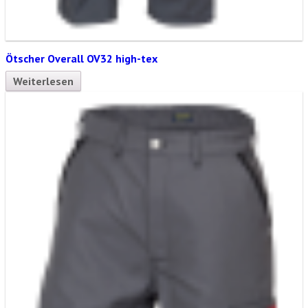
Ötscher Overall OV32 high-tex
Weiterlesen